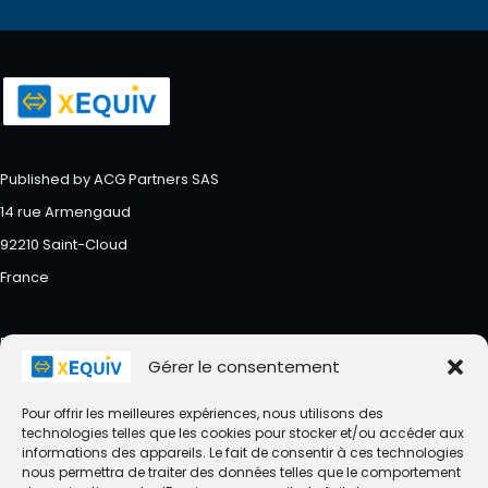
Published by ACG Partners SAS
14 rue Armengaud
92210 Saint-Cloud
France
RCS Nanterre : 483341269
Gérer le consentement
Pour offrir les meilleures expériences, nous utilisons des
technologies telles que les cookies pour stocker et/ou accéder aux
informations des appareils. Le fait de consentir à ces technologies
About
Accueil
Actualités
Assistance
nous permettra de traiter des données telles que le comportement