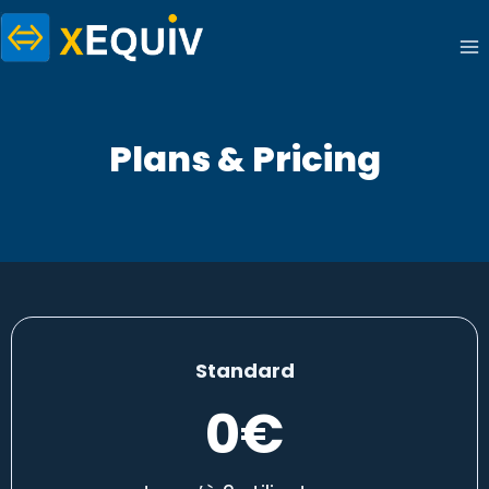
Aller
au
contenu
Plans & Pricing
Standard
0€