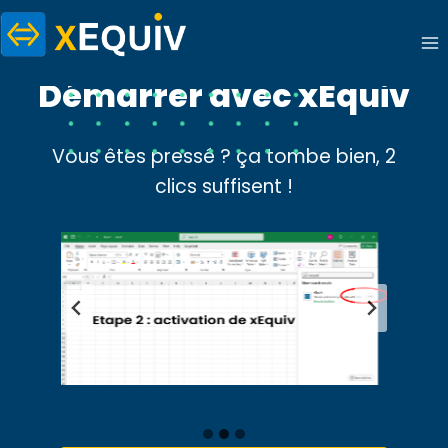
Aller
au
contenu
Démarrer avec xEquiv
Vous êtes pressé ? ça tombe bien, 2
clics suffisent !