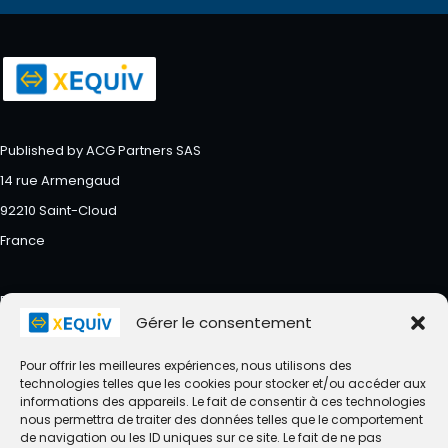
Published by ACG Partners SAS
14 rue Armengaud
92210 Saint-Cloud
France
RCS Nanterre : 483341269
Gérer le consentement
Pour offrir les meilleures expériences, nous utilisons des
technologies telles que les cookies pour stocker et/ou accéder aux
informations des appareils. Le fait de consentir à ces technologies
About
Accueil
Actualités
Assistance
nous permettra de traiter des données telles que le comportement
de navigation ou les ID uniques sur ce site. Le fait de ne pas